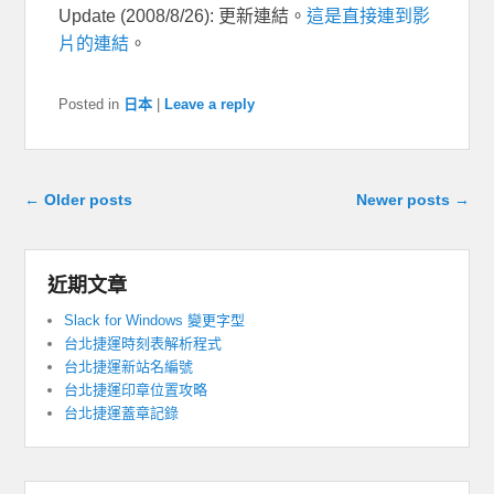
Update (2008/8/26): 更新連結。
這是直接連到影
片的連結
。
Posted in
日本
|
Leave a reply
Post navigation
←
Older posts
Newer posts
→
近期文章
Slack for Windows 變更字型
台北捷運時刻表解析程式
台北捷運新站名編號
台北捷運印章位置攻略
台北捷運蓋章記錄