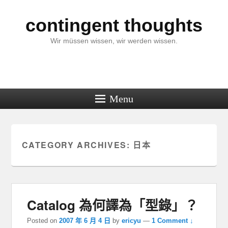
contingent thoughts
Wir müssen wissen, wir werden wissen.
Menu
CATEGORY ARCHIVES:
日本
Catalog 為何譯為「型錄」？
Posted on
2007 年 6 月 4 日
by
ericyu
—
1 Comment ↓