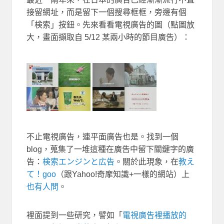
接留網址，而是留下一個搜尋框框，旁邊有個
「検索」按鈕。先來看看電視廣告的圖（點圖放
大，畫面擷取自 5/12 某兩小時的節目廣告）：
不止電視廣告，連平面廣告也是。找到一個
blog，蒐集了一堆這種在廣告中留下關鍵字的廣
告：
検索エンジンと広告
。關於此現象，在
教え
て！goo
（跟Yahoo!奇摩知識+一樣的網站）上
也有人問
。
裡面提到一些研究，譬如「
電視廣告裡播放的