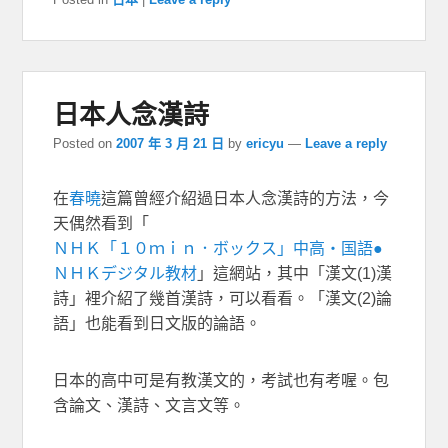
日本人念漢詩
Posted on
2007 年 3 月 21 日
by
ericyu
—
Leave a reply
在
春曉
這篇曾經介紹過日本人念漢詩的方法，今
天偶然看到「
ＮＨＫ「１０ｍｉｎ．ボックス」中高・国語●
ＮＨＫデジタル教材
」這網站，其中「漢文(1)漢
詩」裡介紹了幾首漢詩，可以看看。「漢文(2)論
語」也能看到日文版的論語。
日本的高中可是有教漢文的，考試也有考喔。包
含論文、漢詩、文言文等。