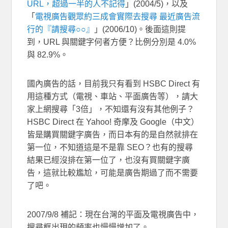
URL，超過一半的人不記得
」(2004/5)，以及
「
電視廣告觀眾約三成會實際去搜尋 最近廣告流
行的『請搜尋○○』
」(2006/10)。後面這則提
到，URL 與關鍵字何者方便？比例分別是 4.0%
與 82.9%。
國內廣告的話，目前我只有看到 HSBC Direct 有
用這種方式（電視、車站、平面廣告等），請大
家上網搜尋「3倍」，不知還有沒有其他例子？
HSBC Direct 在 Yahoo! 奇摩及 Google（中文）
皆是購買關鍵字廣告，而日本有的是自然就排在
第一位，不知道這是不是靠 SEO？也有的搜尋
結果已經沒排在第一位了，也沒有買關鍵字廣
告，這就比較尷尬，可能是廣告期過了而不需要
了吧。
2007/9/8 補記：現在台灣的平面及電視廣告中，
搜尋框出現的頻率也慢慢增加了。