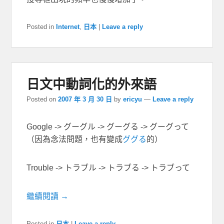
Posted in
Internet
,
日本
|
Leave a reply
日文中動詞化的外來語
Posted on
2007 年 3 月 30 日
by
ericyu
—
Leave a reply
Google -> グーグル -> グーグる -> グーグって
（因為念法問題，也有變成
ググる
的）
Trouble -> トラブル -> トラブる -> トラブって
繼續閱讀 →
Posted in
日本
|
Leave a reply