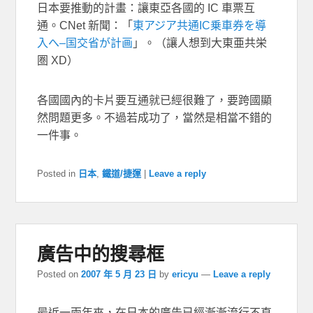
日本要推動的計畫：讓東亞各國的 IC 車票互
通。CNet 新聞：「
東アジア共通IC乗車券を導
入へ–国交省が計画
」。（讓人想到大東亜共栄
圏 XD）
各國國內的卡片要互通就已經很難了，要跨國顯
然問題更多。不過若成功了，當然是相當不錯的
一件事。
Posted in
日本
,
鐵道/捷運
|
Leave a reply
廣告中的搜尋框
Posted on
2007 年 5 月 23 日
by
ericyu
—
Leave a reply
最近一兩年來，在日本的廣告已經漸漸流行不直