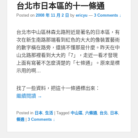
台北市日本區的十一條通
Posted on
2008 年 11 月 2 日
by
ericyu
—
3 Comments ↓
台北市中山區林森北路附近是著名的日本區，有
次在新生南路那端看到紅色的大大的像裝置藝術
的數字橫在路旁，還搞不懂那是什麼。昨天在中
山北路那裡看到大大的「7」，走近一看才發現
上面有寫著不怎麼清楚的「七條通」。原來是標
示用的啊…
找了一些資料，把這十一條通標出來：
繼續閱讀 →
Posted in
日本
,
生活
|
Tagged
中山區
,
六條通
,
台北
,
日本
,
條通
|
3 Comments ↓