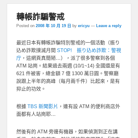
轉帳詐騙警戒
Posted on
2008 年 10 月 19 日
by
ericyu
—
Leave a reply
最近日本有轉帳詐騙特別警戒的一個活動（振り
込め詐欺撲滅月間
STOP! 振り込め詐欺：警視
庁
，這網頁真簡陋…），派了很多警察到各個
ATM 站崗。結果過去兩週 (10/1~14) 全國還是有
621 件被害，總金額 7 億 1300 萬日圓。警察廳
說跟上半年的高峰（每月兩千件）比起來，是有
抑止的功效。
根據
TBS 新聞影片
，連有設 ATM 的便利商店外
面都有人站崗耶…
然後有的 ATM 旁邊有機器，如果偵測到正在講