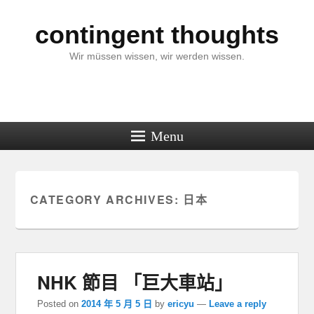
contingent thoughts
Wir müssen wissen, wir werden wissen.
Menu
CATEGORY ARCHIVES:
日本
NHK 節目 「巨大車站」
Posted on
2014 年 5 月 5 日
by
ericyu
—
Leave a reply