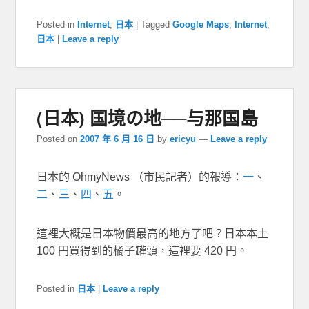
Posted in
Internet
,
日本
|
Tagged
Google Maps
,
Internet
,
日本
|
Leave a reply
(日本) 国境の地──与那国島
Posted on
2007 年 6 月 16 日
by
ericyu
—
Leave a reply
日本的 OhmyNews （市民記者）的報導：
一
、
二
、
三
、
四
、
五
。
這裡大概是日本物價最高的地方了吧？日本本土
100 円買得到的橘子罐頭，這裡要 420 円。
Posted in
日本
|
Leave a reply