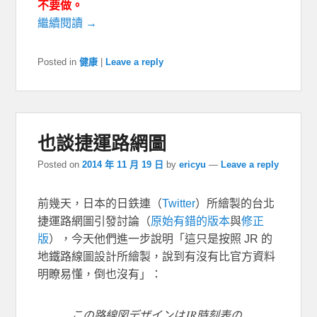
不要做。
繼續閱讀 →
Posted in
健康
|
Leave a reply
也談捷運路網圖
Posted on
2014 年 11 月 19 日
by
ericyu
—
Leave a reply
前幾天，日本的日鉄連（
Twitter
）所繪製的台北
捷運路網圖引發討論（
原始有錯的版本
與
修正
版
），今天他們進一步說明「這只是按照 JR 的
地鐵路線圖設計所繪製，說到有沒有比官方資料
明瞭易懂，倒也沒有」：
この路線図デザインはJR時刻表の