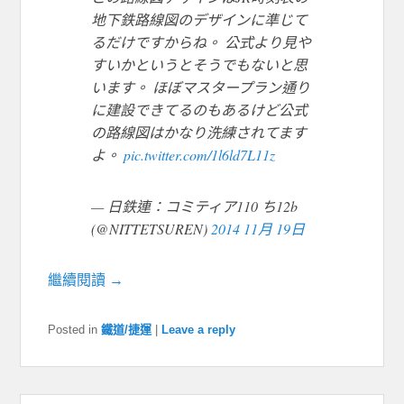
地下鉄路線図のデザインに準じて
るだけですからね。 公式より見や
すいかというとそうでもないと思
います。 ほぼマスタープラン通り
に建設できてるのもあるけど公式
の路線図はかなり洗練されてます
よ。
pic.twitter.com/1l6ld7L11z
— 日鉄連：コミティア110 ち12b
(@NITTETSUREN)
2014 11月 19日
繼續閱讀 →
Posted in
鐵道/捷運
|
Leave a reply