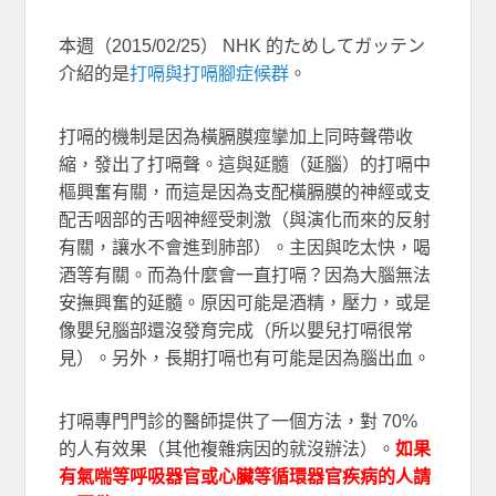
本週（2015/02/25） NHK 的ためしてガッテン
介紹的是
打嗝與打嗝腳症候群
。
打嗝的機制是因為橫膈膜痙攣加上同時聲帶收
縮，發出了打嗝聲。這與延髓（延腦）的打嗝中
樞興奮有關，而這是因為支配橫膈膜的神經或支
配舌咽部的舌咽神經受刺激（與演化而來的反射
有關，讓水不會進到肺部）。主因與吃太快，喝
酒等有關。而為什麼會一直打嗝？因為大腦無法
安撫興奮的延髓。原因可能是酒精，壓力，或是
像嬰兒腦部還沒發育完成（所以嬰兒打嗝很常
見）。另外，長期打嗝也有可能是因為腦出血。
打嗝專門門診的醫師提供了一個方法，對 70%
的人有效果（其他複雜病因的就沒辦法）。
如果
有氣喘等呼吸器官或心臟等循環器官疾病的人請