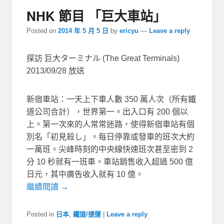
NHK 節目 「巨大車站」
Posted on
2014 年 5 月 5 日
by
ericyu
—
Leave a reply
探訪 巨大ターミナル (The Great Terminals)
2013/09/28 放送
新宿車站：一天上下車人數 350 萬人次（所有鐵
道公司合計），世界第一。出入口有 200 個以
上。第一次來的人常常迷路，使得新宿車站有個
別名「初見殺し」。每日停靠或發車的班次大約
一萬班。尖峰時刻的中央線快速班次甚至密到 2
分 10 秒就有一班車。車站銷售收入超過 500 億
日元，其中廣告收入就有 10 億。
繼續閱讀 →
Posted in
日本
,
鐵道/捷運
|
Leave a reply