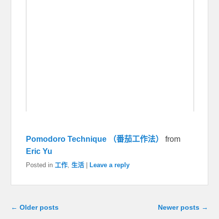
Pomodoro Technique （番茄工作法）
from
Eric Yu
Posted in
工作
,
生活
|
Leave a reply
Post navigation
←
Older posts
Newer posts
→