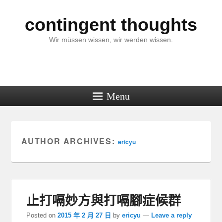
contingent thoughts
Wir müssen wissen, wir werden wissen.
Menu
AUTHOR ARCHIVES:
ericyu
止打嗝妙方與打嗝腳症候群
Posted on
2015 年 2 月 27 日
by
ericyu
—
Leave a reply