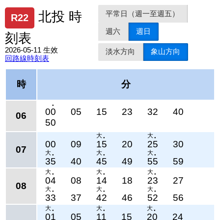
平常日（週一至週五）
北投 時
R22
週六
週日
刻表
2026-05-11 生效
淡水方向
象山方向
回路線時刻表
時
分
●
00
05
15
23
32
40
06
50
大
大
●
●
00
09
15
20
25
30
07
大
大
大
●
●
●
35
40
45
49
55
59
大
大
大
●
●
●
04
08
14
18
23
27
08
大
大
大
●
●
●
33
37
42
46
52
56
大
大
大
●
●
●
01
05
11
15
20
24