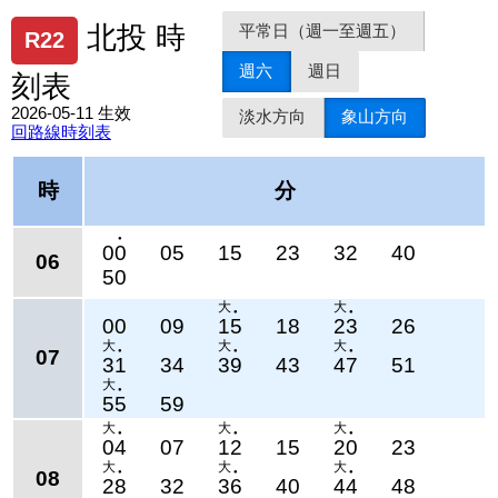
平常日（週一至週五）
北投 時
R22
週六
週日
刻表
2026-05-11 生效
淡水方向
象山方向
回路線時刻表
時
分
●
00
05
15
23
32
40
06
50
大
大
●
●
00
09
15
18
23
26
大
大
大
07
●
●
●
31
34
39
43
47
51
大
●
55
59
大
大
大
●
●
●
04
07
12
15
20
23
大
大
大
08
●
●
●
28
32
36
40
44
48