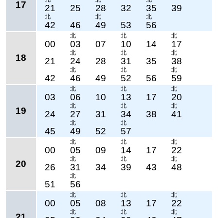
17
21
25
28
32
35
39
北
北
北
42
46
49
53
56
北
北
北
00
03
07
10
14
17
北
北
北
18
21
24
28
31
35
38
北
北
北
42
46
49
52
56
59
北
北
北
03
06
10
13
17
20
北
北
北
19
24
27
31
34
38
41
北
北
45
49
52
57
北
北
北
00
05
09
14
17
22
北
北
北
20
26
31
34
39
43
48
北
51
56
北
北
北
00
05
08
13
17
22
北
北
北
21