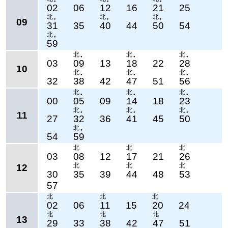
●
●
●
02
06
12
16
21
25
北
北
北
09
●
●
●
31
35
40
44
50
54
北
●
59
北
北
北
●
●
●
03
09
13
18
22
28
10
北
北
北
●
●
●
32
38
42
47
51
56
北
北
北
●
●
●
00
05
09
14
18
23
北
北
北
11
●
●
●
27
32
36
41
45
50
北
●
54
59
北
北
北
03
08
12
17
21
26
北
北
北
12
30
35
39
44
48
53
57
北
北
北
02
06
11
15
20
24
北
北
北
13
29
33
38
42
47
51