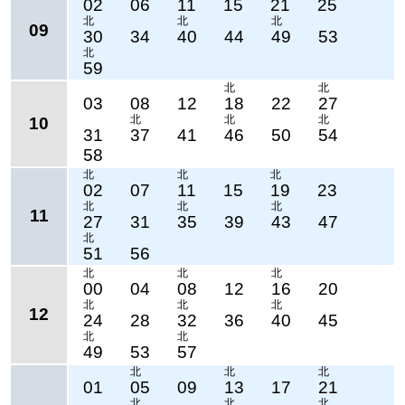
02
06
11
15
21
25
北
北
北
09
30
34
40
44
49
53
北
59
北
北
03
08
12
18
22
27
北
北
北
10
31
37
41
46
50
54
58
北
北
北
02
07
11
15
19
23
北
北
北
11
27
31
35
39
43
47
北
51
56
北
北
北
00
04
08
12
16
20
北
北
北
12
24
28
32
36
40
45
北
北
49
53
57
北
北
北
01
05
09
13
17
21
北
北
北