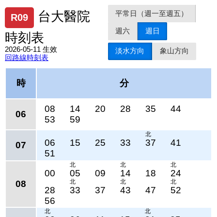
平常日（週一至週五）
台大醫院
R09
週六
週日
時刻表
2026-05-11 生效
淡水方向
象山方向
回路線時刻表
時
分
08
14
20
28
35
44
06
53
59
北
06
15
25
33
37
41
07
51
北
北
北
00
05
09
14
18
24
北
北
北
08
28
33
37
43
47
52
56
北
北