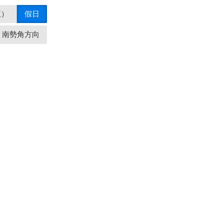
五）
假日
南勢角方向