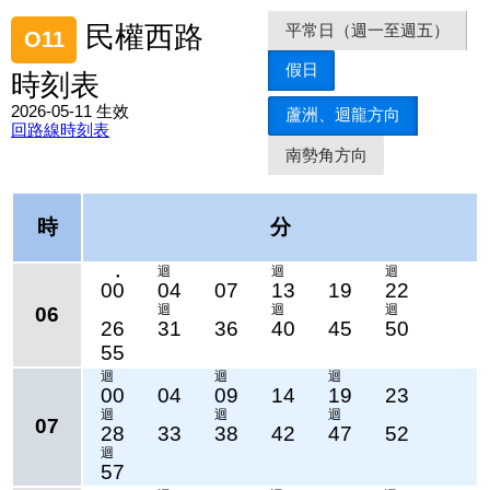
平常日（週一至週五）
民權西路
O11
假日
時刻表
2026-05-11 生效
蘆洲、迴龍方向
回路線時刻表
南勢角方向
時
分
迴
迴
迴
●
00
04
07
13
19
22
迴
迴
迴
06
26
31
36
40
45
50
55
迴
迴
迴
00
04
09
14
19
23
迴
迴
迴
07
28
33
38
42
47
52
迴
57