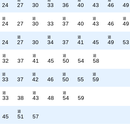
迴
迴
迴
迴
24
27
30
33
36
40
43
46
49
迴
迴
迴
迴
迴
24
27
30
33
37
40
43
46
49
迴
迴
迴
迴
24
27
30
34
37
41
45
49
53
迴
迴
迴
迴
32
37
41
45
50
54
58
迴
迴
迴
迴
33
37
42
46
50
55
59
迴
迴
迴
33
38
43
48
54
59
迴
45
51
57