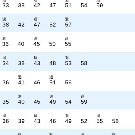
迴
迴
迴
迴
33
38
42
47
51
54
59
迴
迴
迴
38
42
47
52
57
迴
迴
迴
36
40
45
50
55
迴
迴
迴
34
38
43
48
53
58
迴
迴
36
41
46
51
56
迴
迴
迴
35
40
45
49
54
59
迴
迴
迴
迴
36
39
43
46
49
52
55
58