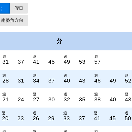
五）
假日
南勢角方向
分
迴
迴
迴
迴
31
37
41
45
49
53
57
迴
迴
迴
迴
迴
28
31
34
37
40
43
46
49
52
迴
迴
迴
迴
迴
21
24
27
30
32
35
38
40
43
迴
迴
迴
迴
迴
20
23
26
29
33
37
41
45
50