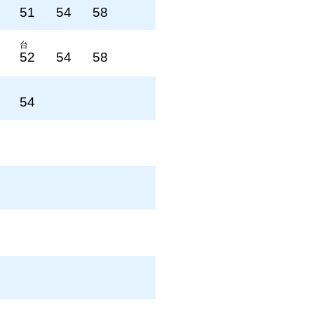
51
54
58
台
52
54
58
54