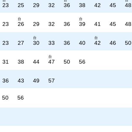
台
台
台
23
25
29
32
36
38
42
45
48
台
台
23
26
29
32
36
39
41
45
48
台
台
23
27
30
33
36
40
42
46
50
台
31
38
44
47
50
56
36
43
49
57
50
56