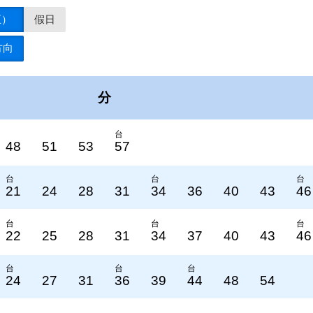
五）
假日
方向
分
台
48
51
53
57
台
台
台
21
24
28
31
34
36
40
43
46
台
台
台
22
25
28
31
34
37
40
43
46
台
台
台
24
27
31
36
39
44
48
54