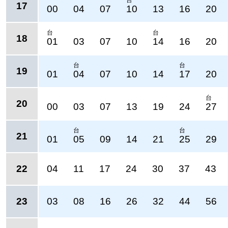
台
17
00
04
07
10
13
16
20
台
台
18
01
03
07
10
14
16
20
台
台
19
01
04
07
10
14
17
20
台
20
00
03
07
13
19
24
27
台
台
21
01
05
09
14
21
25
29
22
04
11
17
24
30
37
43
23
03
08
16
26
32
44
56