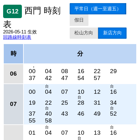
平常日（週一至週五）
西門 時刻
G12
假日
表
2026-05-11 生效
松山方向
新店方向
回路線時刻表
時
分
●
00
04
08
16
22
29
06
37
42
47
54
57
台
台
00
04
07
10
12
16
台
19
22
25
28
31
34
07
台
台
37
40
43
46
49
52
55
58
台
台
01
04
07
10
13
16
台