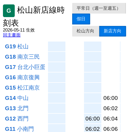
平常日（週一至週五）
松山新店線時
G
假日
刻表
2026-05-11 生效
松山方向
新店方向
回主畫面
G19
松山
G18
南京三民
G17
台北小巨蛋
G16
南京復興
06:
G15
松江南京
06:
G14
中山
06:00
06:
G13
北門
06:02
06:
G12
西門
06:00
06:04
06:
G11
小南門
06:02
06:06
06: